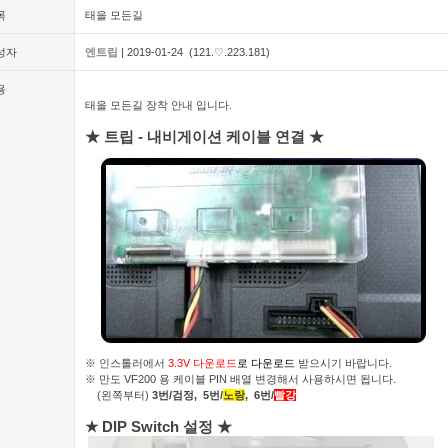
목
태을 모든길
성자
엔트립
| 2019-01-24 (121.♡.223.181)
용
태을 모든길 장착 안내 입니다.
★ 트립 - 내비게이션 케이블 연결 ★
※ 인스톨러에서
3.3V
다운로드
로 다운로드
받으시기 바랍니다.
※ 만도 VF200 용 케이블 PIN 배열 변경해서 사용하시면 됩니다.
(왼쪽부터)
3번/검정, 5번/
노랑
, 6번/
빨강
★ DIP Switch 설정 ★