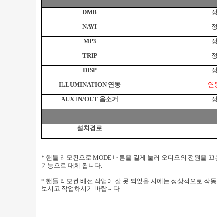
DMB
정
NAVI
정
MP3
정
TRIP
정
DISP
정
ILLUMINATION
연동
연
AUX IN/OUT
음소거
정
설치경로
*
핸들 리모컨으로
MODE
버튼을 길게 눌러 오디오의 전원을 끄
기능으로 대체 됩니다
.
*
핸들 리모컨 배선 작업이 잘 못 되었을 시에는 정상적으로 작
보시고 작업하시기 바랍니다